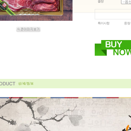
줄량
특이사항
중량 