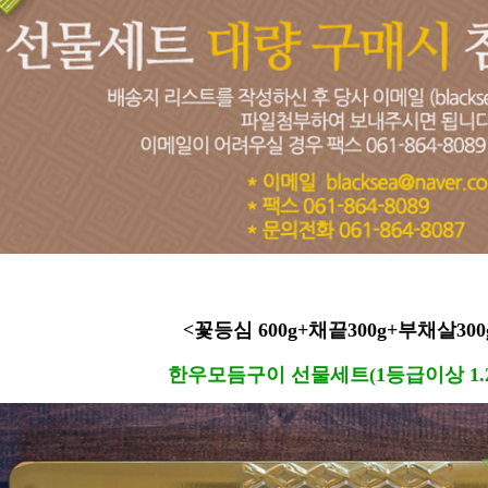
<꽃등심 600g+채끝300g+부채살300
한우모듬구이 선물세트(1등급이상 1.2