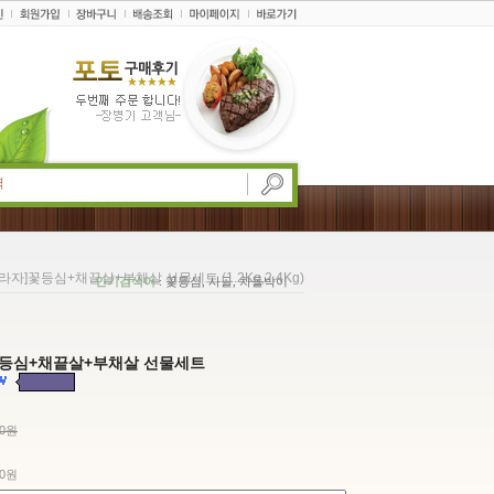
자]꽃등심+채끝살+부채살 선물세트 (1.2Kg,2.4Kg)
인기검색어
: 꽃등심, 사골, 차돌박이
등심+채끝살+부채살 선물세트
00원
00원