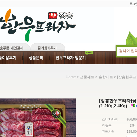
>
>
> [장흥한우프라
Home
선물세트
혼합세트
[장흥한우프라자]꽃
(1.2Kg,2.4Kg)
소비자가격
180,0
적립금
1%
판매가격
139,0