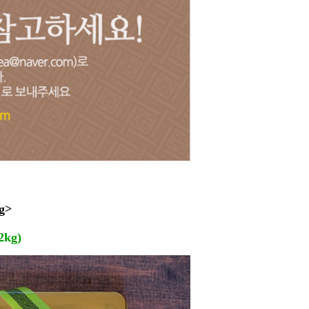
g>
kg)