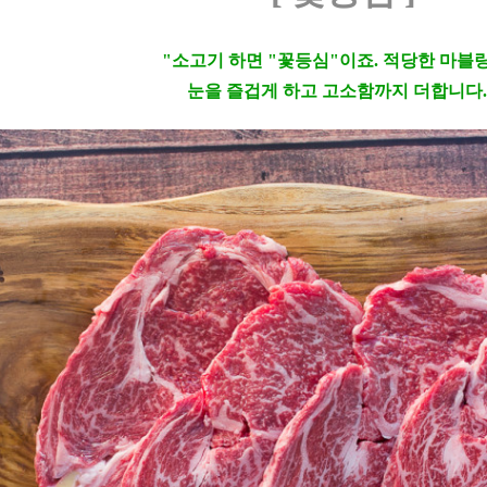
"소고기 하면 "꽃등심"이죠. 적당한 마블
눈을 즐겁게 하고 고소함까지 더합니다.