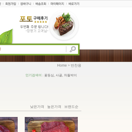
>
Home
반찬용
인기검색어
: 꽃등심, 사골, 차돌박이
낮은가격
높은가격
브랜드순