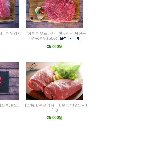
자］한우양지
［장흥 한우프라자］한우산적,육전용
(우둔,홍두) 600g
35,000원
짐육(설도,
［장흥 한우프라자］한우스지(겉양지)
1kg
25,000원