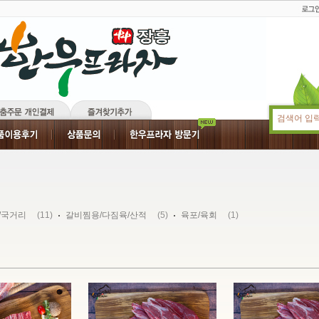
(11)
(5)
(1)
/국거리
갈비찜용/다짐육/산적
육포/육회