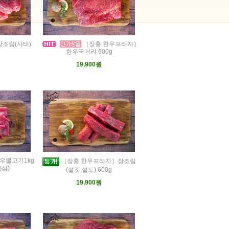
장조림(사태)
［장흥 한우프라자］
한우국거리 600g
19,900원
우불고기1kg
［장흥 한우프라자］장조림
목심)
(설깃,설도) 600g
19,900원