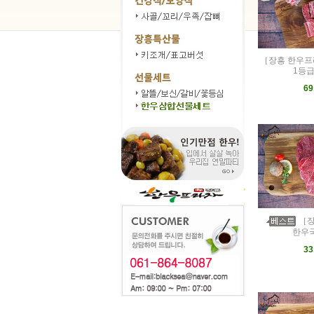
［장흥 한우프
1등급
69
［장
한우국
33