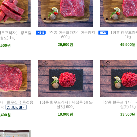
［장흥 한우프라자］한우양지
［장흥 한우프라
한우프라자］ 장조림
600g
1kg
설도) 1kg
29,900원
49,900원
,500원
자］한우산적,육전용
［장흥 한우프라자］다짐육 (설도/
［장흥 한우프라자］다
설깃) 600g
설깃) 1kg
1kg
19,900원
33,500원
,400원