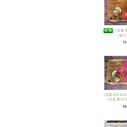
［장흥 
(설깃,
33
［장흥 한우프라
(우둔,홍두) 
58