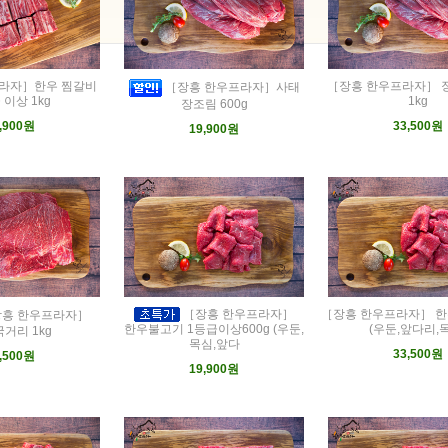
라자］한우 찜갈비
［장흥 한우프라자］ 
［장흥 한우프라자］사태
 이상 1kg
1kg
장조림 600g
,900원
33,500원
19,900원
［장흥 한우프라자］
［장흥 한우프라자］ 한
흥 한우프라자］
(우둔,앞다리,
한우불고기 1등급이상600g (우둔,
거리 1kg
목심,앞다
33,500원
,500원
19,900원