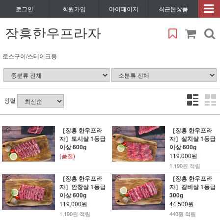
로그인
회원가입
마이페이지
최근본상품
장흥한우프라자
로스구이/스테이크용
정렬
［장흥 한우프라
［장흥 한우프라
자］토시살 1등급
자］살치살 1등급
이상 600g
이상 600g
(품절)
119,000원
1,190원 적립
［장흥 한우프라
［장흥 한우프라
자］안창살 1등급
자］갈비살 1등급
이상 600g
300g
119,000원
44,500원
1,190원 적립
440원 적립