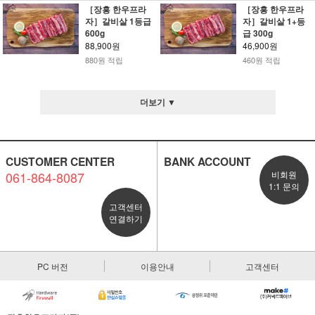
［장흥 한우프라
［장흥 한우프라
자］갈비살 1등급
자］갈비살 1+등
600g
급 300g
88,900원
46,900원
880원 적립
460원 적립
더보기 ▼
CUSTOMER CENTER
BANK ACCOUNT
061-864-8087
비회원
1:1 문의
고객센터
연결하기
PC 버전
이용안내
고객센터