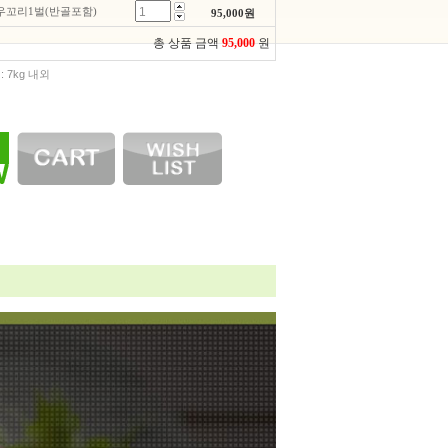
꼬리1벌(반골포함)
95,000
원
총 상품 금액
95,000
원
: 7kg 내외