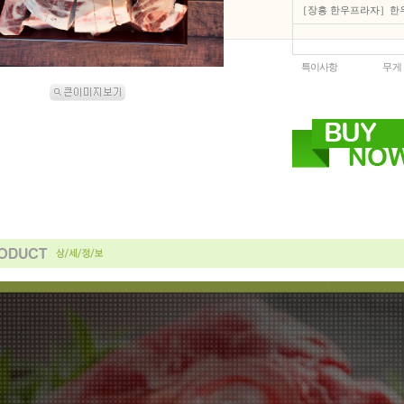
［장흥 한우프라자］한우
특이사항
무게 