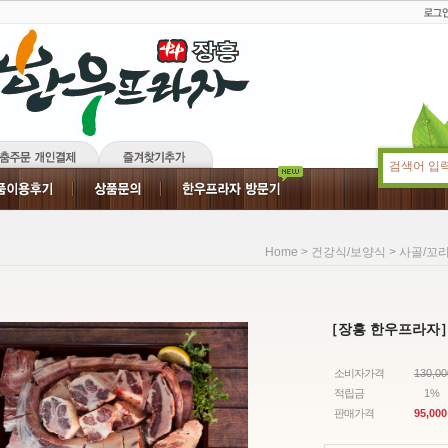
>
>
Home
건강식/보양식
사골/꼬리
［장흥 한우프라자
소비자가격
130,0
적립금
1%
판매가격
95,000