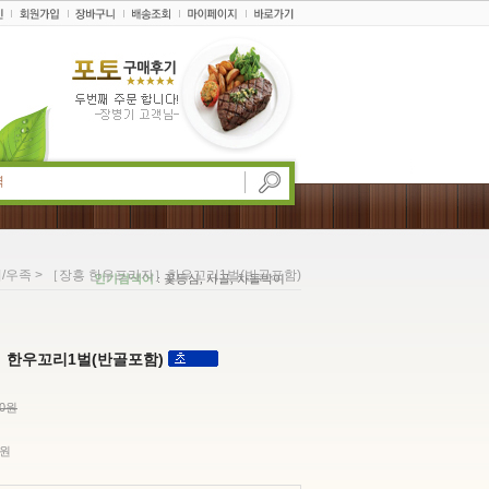
> ［장흥 한우프라자］한우꼬리1벌(반골포함)
/우족
인기검색어
: 꽃등심, 사골, 차돌박이
］한우꼬리1벌(반골포함)
00원
원