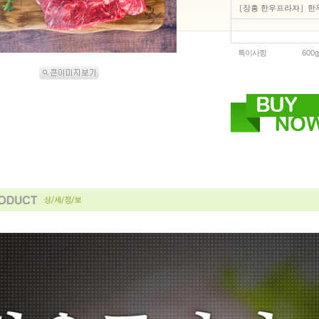
［장흥 한우프라자］한우
특이사항
600g