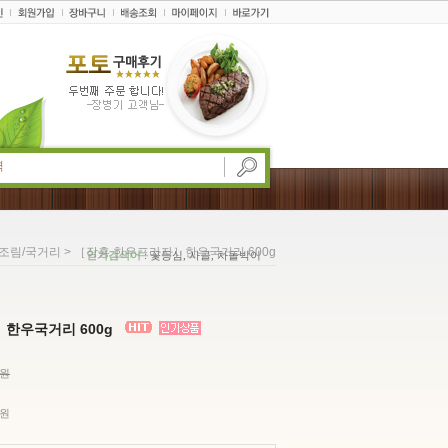
> ［장흥 한우프라자］한우국거리 600g
조림/국거리
인기검색어
: 꽃등심, 사골, 차돌박이
한우국거리 600g
0원
원