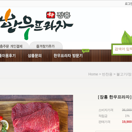
>
>
Home
반찬용
불고기/장
［장흥 한우프라자］
소비자가격
36,00
적립금
1%
판매가격
19,900