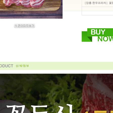
［장흥 한우프라자］꽃등심