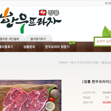
>
>
Home
로스구이/스테이크용
꽃등심
［장흥 한우프라자］
소비자가격
39,00
적립금
1%
판매가격
32,500