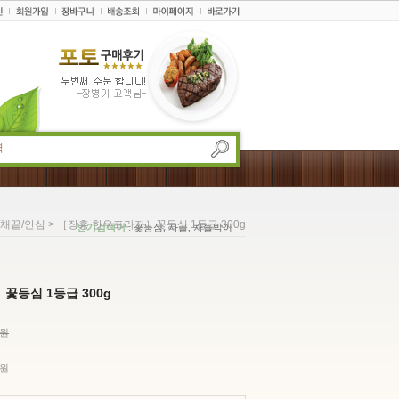
> ［장흥 한우프라자］꽃등심 1등급 300g
/채끝/안심
인기검색어
: 꽃등심, 사골, 차돌박이
꽃등심 1등급 300g
0원
원