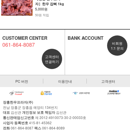
자］한우 잡뼈 1kg
5,000원
50원 적립
CUSTOMER CENTER
BANK ACCOUNT
061-864-8087
비회원
1:1 문의
고객센터
연결하기
PC 버전
이용안내
고객센터
장흥한우프라자(주)
전남 장흥군 장흥읍 예양리 134번지
대표
김선관
개인정보 보호 책임자
김선관
통신판매업신고번호
제 2012-4910073-30-2-00033호
사업자 등록번호
415-81-45362
전화
061-864-8087
팩스
061-864-8089