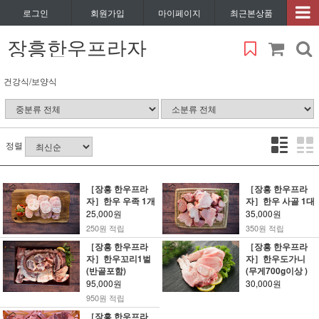
로그인
회원가입
마이페이지
최근본상품
장흥한우프라자
건강식/보양식
정렬
［장흥 한우프라
［장흥 한우프라
자］한우 우족 1개
자］한우 사골 1대
25,000원
35,000원
250원 적립
350원 적립
［장흥 한우프라
［장흥 한우프라
자］한우꼬리1벌
자］한우도가니
(반골포함)
(무게700g이상 )
95,000원
30,000원
950원 적립
［장흥 한우프라