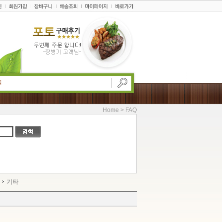
Home > FAQ
인기검색어
: 꽃등심, 사골, 차돌박이
기타