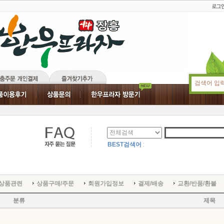
BEST검색어
:
상품관련
상품구매/주문
회원가입정보
결제/배송
교환/반품/환불
분류
제목