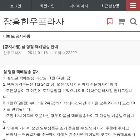
로그인
회원가입
마이페이지
최근본상품
장흥한우프라자
이벤트/공지사항
[공지사항] 설 명절 택배발송 안내
한우프라자
|
2014-01-16
|
조회수 22292
설 명절 택배발송 공지
1. 설명절 택배발송 마감일 : 1월 24일 (금)
2. 택배예약주문은 1월 24일(금) 오전 10시 이전까지 주문하셔야 하며
모든상품이 그 이전에 조기품절될수 있으니 미리 예약주문하시길 권해드립니
다.
3. 1월 20일(월) 부터 1월 24(금)까지 택배마감시간이 기존 오후 2시에서 오전 10
시로 변경됩니다.
오전 10시이후에 주문하신 경우 다음날 택배발송하여 그 다음날 배송받으십니
다.
4. 명절이 가까이 오면 일부상품은 조기 품절될 수 있으니 미리 주문해 주시고
원하시는 배송일자를 주문메세지에 남겨주시면 지정일에 맞추어 배송해드립니