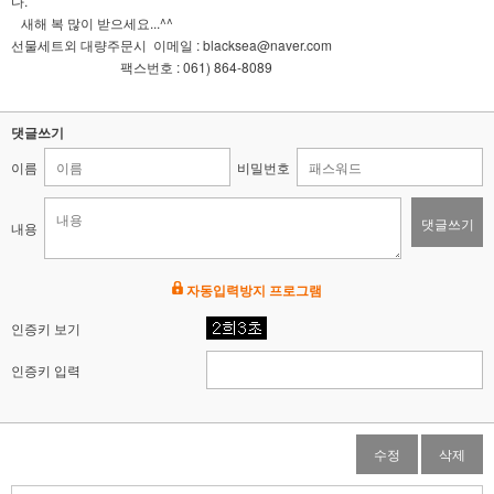
다.
새해 복 많이 받으세요...^^
선물세트외 대량주문시 이메일 :
blacksea@naver.com
팩스번호 : 061) 864-8089
댓글쓰기
이름
비밀번호
댓글쓰기
내용
자동입력방지 프로그램
인증키 보기
인증키 입력
수정
삭제