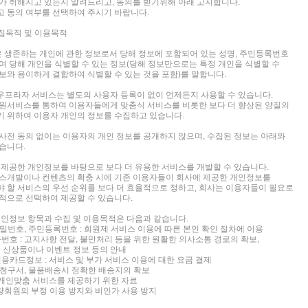
가 취해지고 있는지 알려드리고, 동의를 받기위해 아래 고지합니다.
 동의 여부를 선택하여 주시기 바랍니다.
수집목적 및 이용목적
은 생존하는 개인에 관한 정보로서 당해 정보에 포함되어 있는 성명, 주민등록번호
여 당해 개인을 식별할 수 있는 정보(당해 정보만으로는 특정 개인을 식별할 수
보와 용이하게 결합하여 식별할 수 있는 것을 포함)를 말합니다.
프라자 서비스는 별도의 사용자 등록이 없이 언제든지 사용할 수 있습니다.
원서비스를 통하여 이용자들에게 맞춤식 서비스를 비롯한 보다 더 향상된 양질의
 위하여 이용자 개인의 정보를 수집하고 있습니다.
사전 동의 없이는 이용자의 개인 정보를 공개하지 않으며, 수집된 정보는 아래와
습니다.
 제공한 개인정보를 바탕으로 보다 더 유용한 서비스를 개발할 수 있습니다.
스개발이나 컨텐츠의 확충 시에 기존 이용자들이 회사에 제공한 개인정보를
 할 서비스의 우선 순위를 보다 더 효율적으로 정하고, 회사는 이용자들이 필요로
적으로 선택하여 제공할 수 있습니다.
개인정보 항목과 수집 및 이용목적은 다음과 같습니다.
 비밀번호, 주민등록번호 : 회원제 서비스 이용에 따른 본인 확인 절차에 이용
번호 : 고지사항 전달, 불만처리 등을 위한 원활한 의사소통 경로의 확보,
 신상품이나 이벤트 정보 등의 안내
신용카드정보 : 서비스 및 부가 서비스 이용에 대한 요금 결제
: 청구서, 물품배송시 정확한 배송지의 확보
: 개인맞춤 서비스를 제공하기 위한 자료
, : 불량회원의 부정 이용 방지와 비인가 사용 방지