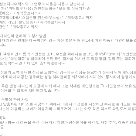
정보처리수탁자와 그 업무의 내용은 다음과 같습니다.
자) / 위탁업무 내용 / 개인정보항목 / 보유 및 이용기간 순
품배송 / - / 계약종료시까지
 고객정보DB시스템운영(전산아웃소싱) / - / 계약종료시까지
명 기입] : 본인인증 / - / 계약종료시까지
관련 / - / 계약종료시까지
법정대리인의 권리와 그 행사방법
법정 대리인은 언제든지 등록되어 있는 자신 혹은 당해 만 14세 미만 아동의 개인정보를
니다.
만 14세 미만 아동의 개인정보 조회, 수정을 위해서는 로그인 후 MyPage에서 ‘개인정
해서는 "회원탈퇴"를 클릭하여 본인 확인 절차를 거치신 후 직접 열람, 정정 또는 탈
로 연락하시면 지체 없이 조치하겠습니다.
인정보의 오류에 대한 정정을 요청하신 경우에는 정정을 완료하기 전까지 당해 개인정보
에게 이미 제공한 경우에는 정정 처리결과를 제3자에게 지체 없이 통지하여 정정이
자 혹은 법정 대리인의 요청에 의해 해지 또는 삭제된 개인정보는 "3. 개인정보의 보유 
 이용할 수 없도록 처리하고 있습니다.
e)의 운영에 관한 사항
 맞춤화된 서비스를 제공하기 위해서 이용자의 정보를 저장하고 수시로 불러오는 ‘쿠키(c
는데 이용되는 서버가 이용자의 브라우저에 보내는 아주 작은 텍스트 파일로서 이
 목적
도나 방문 시간 등을 분석, 이용자의 취향과 관심분야를 파악 및 자취 추적, 각종 이벤트
제공