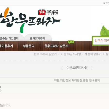
한우프라자 방문기
이벤트/공지사항
제품이용후기
질
[
]
이벤트/공지사항
약관,개인정보 처리방침 관련 안내공지
4
자
]입니다.