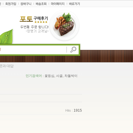
문과 대답
인기검색어
: 꽃등심, 사골, 차돌박이
1915
Hits :