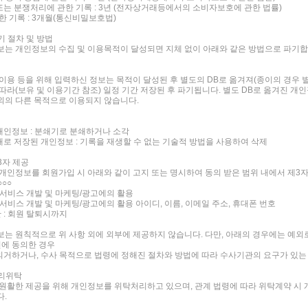
 또는 분쟁처리에 관한 기록 : 3년 (전자상거래등에서의 소비자보호에 관한 법률)
관한 기록 : 3개월(통신비밀보호법)
기 절차 및 방법
는 개인정보의 수집 및 이용목적이 달성되면 지체 없이 아래와 같은 방법으로 파기합
이용 등을 위해 입력하신 정보는 목적이 달성된 후 별도의 DB로 옮겨져(종이의 경우 별
따라(보유 및 이용기간 참조) 일정 기간 저장된 후 파기됩니다. 별도 DB로 옮겨진 
외의 다른 목적으로 이용되지 않습니다.
 개인정보 : 분쇄기로 분쇄하거나 소각
형태로 저장된 개인정보 : 기록을 재생할 수 없는 기술적 방법을 사용하여 삭제
3자 제공
개인정보를 회원가입 시 아래와 같이 고지 또는 명시하여 동의 받은 범위 내에서 제3
○○○
규 서비스 개발 및 마케팅/광고에의 활용
규 서비스 개발 및 마케팅/광고에의 활용 아이디, 이름, 이메일 주소, 휴대폰 번호
 : 회원 탈퇴시까지
는 원칙적으로 위 사항 외에 외부에 제공하지 않습니다. 다만, 아래의 경우에는 예외로
전에 동의한 경우
 의거하거나, 수사 목적으로 법령에 정해진 절차와 방법에 따라 수사기관의 요구가 있는
처리위탁
원활한 제공을 위해 개인정보를 위탁처리하고 있으며, 관계 법령에 따라 위탁계약 시
다.