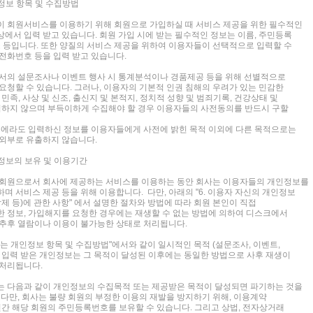
인정보 항목 및 수집방법
 회원서비스를 이용하기 위해 회원으로 가입하실 때 서비스 제공을 위한 필수적인
에서 입력 받고 있습니다. 회원 가입 시에 받는 필수적인 정보는 이름, 주민등록
소 등입니다. 또한 양질의 서비스 제공을 위하여 이용자들이 선택적으로 입력할 수
전화번호 등을 입력 받고 있습니다.
서의 설문조사나 이벤트 행사 시 통계분석이나 경품제공 등을 위해 선별적으로
요청할 수 있습니다. 그러나, 이용자의 기본적 인권 침해의 우려가 있는 민감한
민족, 사상 및 신조, 출신지 및 본적지, 정치적 성향 및 범죄기록, 건강상태 및
집하지 않으며 부득이하게 수집해야 할 경우 이용자들의 사전동의를 반드시 구할
우에라도 입력하신 정보를 이용자들에게 사전에 밝힌 목적 이외에 다른 목적으로는
외부로 유출하지 않습니다.
인정보의 보유 및 이용기간
 회원으로서 회사에 제공하는 서비스를 이용하는 동안 회사는 이용자들의 개인정보를
며 서비스 제공 등을 위해 이용합니다. 다만, 아래의 "6. 이용자 자신의 개인정보
제 등)에 관한 사항" 에서 설명한 절차와 방법에 따라 회원 본인이 직접
 정보, 가입해지를 요청한 경우에는 재생할 수 없는 방법에 의하여 디스크에서
추후 열람이나 이용이 불가능한 상태로 처리됩니다.
하는 개인정보 항목 및 수집방법"에서와 같이 일시적인 목적 (설문조사, 이벤트,
 입력 받은 개인정보는 그 목적이 달성된 이후에는 동일한 방법으로 사후 재생이
처리됩니다.
 다음과 같이 개인정보의 수집목적 또는 제공받은 목적이 달성되면 파기하는 것을
 다만, 회사는 불량 회원의 부정한 이용의 재발을 방지하기 위해, 이용계약
간 해당 회원의 주민등록번호를 보유할 수 있습니다. 그리고 상법, 전자상거래