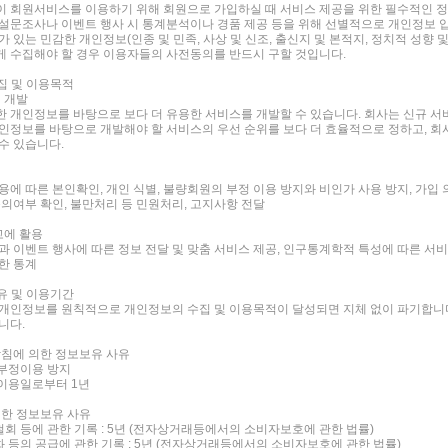
 회원서비스를 이용하기 위해 회원으로 가입하실 때 서비스 제공을 위한 필수적인 정
설문조사나 이벤트 행사 시 통계분석이나 경품 제공 등을 위해 선별적으로 개인정보 입
 있는 민감한 개인정보(인종 및 민족, 사상 및 신조, 출신지 및 본적지, 정치적 성향 
 수집해야 할 경우 이용자들의 사전동의를 반드시 구할 것입니다.
수집 및 이용목적
의 개발
 개인정보를 바탕으로 보다 더 유용한 서비스를 개발할 수 있습니다. 회사는 신규 서
인정보를 바탕으로 개발해야 할 서비스의 우선 순위를 보다 더 효율적으로 정하고, 
수 있습니다.
에 따른 본인확인, 개인 식별, 불량회원의 부정 이용 방지와 비인가 사용 방지, 가입 
동의여부 확인, 불만처리 등 민원처리, 고지사항 전달
고에 활용
과 이벤트 행사에 따른 정보 전달 및 맞춤 서비스 제공, 인구통계학적 특성에 따른 서비스
한 통계
보유 및 이용기간
개인정보를 원칙적으로 개인정보의 수집 및 이용목적이 달성되면 지체 없이 파기합니다
니다.
방침에 의한 정보보유 사유
 부정이용 방지
정이용일로부터 1년
의한 정보보유 사유
철회 등에 관한 기록 : 5년 (전자상거래등에서의 소비자보호에 관한 법률)
화 등의 공급에 관한 기록 : 5년 (전자상거래등에서의 소비자보호에 관한 법률)