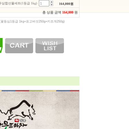
삼합선물세트(1등급 1kg)
164,000
원
총 상품 금액
164,000
원
(꽃등심1등급 1kg+표고버섯250g+키조개250g)