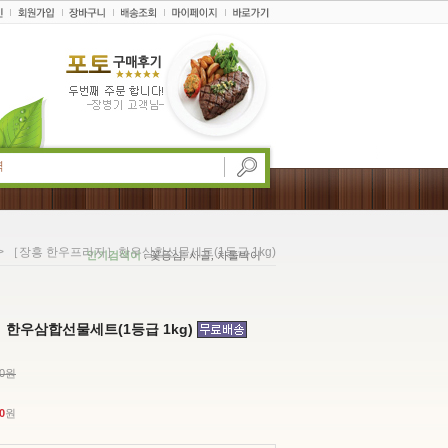
> ［장흥 한우프라자］한우삼합선물세트(1등급 1kg)
인기검색어
: 꽃등심, 사골, 차돌박이
한우삼합선물세트(1등급 1kg)
00원
0
원