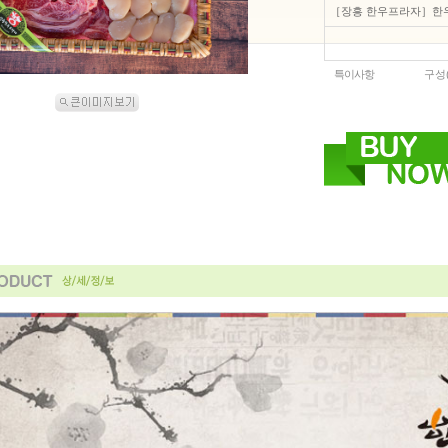
［장흥 한우프라자］한우
특이사항
구성