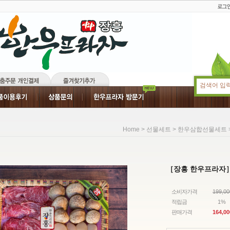
>
>
Home
선물세트
한우삼합선물세트
［장흥 한우프라자］
소비자가격
199,0
적립금
1%
판매가격
164,00