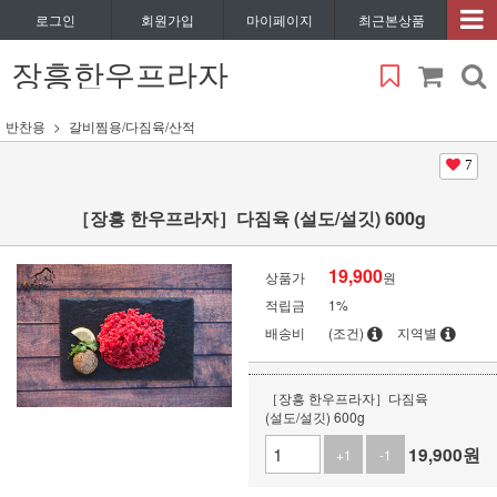
로그인
회원가입
마이페이지
최근본상품
장흥한우프라자
반찬용
갈비찜용/다짐육/산적
7
［장흥 한우프라자］다짐육 (설도/설깃) 600g
19,900
상품가
원
적립금
1%
배송비
(조건)
지역별
［장흥 한우프라자］다짐육
(설도/설깃) 600g
19,900
원
+1
-1