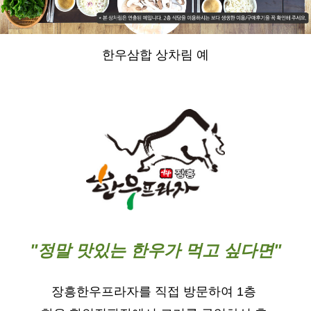
한우삼합 상차림 예
"정말 맛있는 한우가 먹고 싶다면"
장흥한우프라자를 직접 방문하여 1층